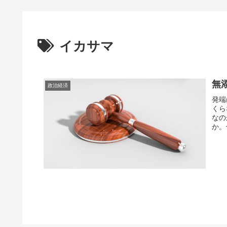
イカサマ
無
政治経済
発端
くら
なの
か。