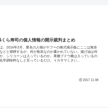
添くら寿司の個人情報の開示裁判まとめ
は、2016年3月、匿名の人物がヤフーの株式掲示板にここは無添
などと標榜するが、何が無添なのか書かれていない。揚げ油は何
か、シリコーンは入っているのか。果糖ブドウ糖は入っているの
化学調味料なしと言っているだけ。イカサマくさい...
2017.11.08