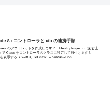
ode 8 : コントローラと xib の連携手順
iew のアウトレットを作成します２．Identity Inspector (図右上
) で Class をコントローラのクラスに設定して紐付けます３．
wを表示する（Swift 3）let view1 = SubViewCon...