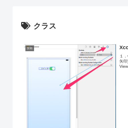
クラス
Xc
技術
１．v
矢印
Vie