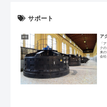
サポート
ア
経営
「ア
クの
来の
会社