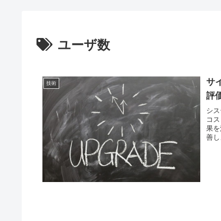
ユーザ数
サイ
技術
評
シス
コス
果を
善し