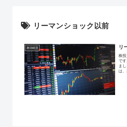
リーマンショック以前
リ
政治経済
株投
です
まし
は、