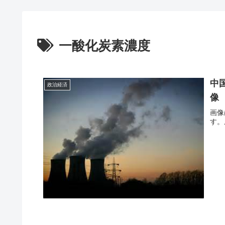
一酸化炭素濃度
中
政治経済
像
画像
す。