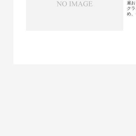
雇お
クラ
め、