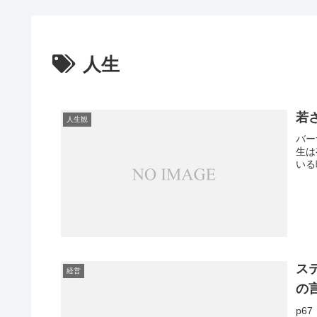
人生
若
人生観
バーナ
生は
いる
ス
経営
の
p6