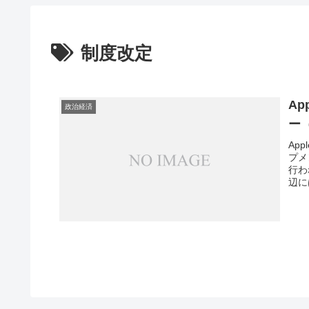
制度改定
A
政治経済
ー
Ap
プメ
行わ
辺に