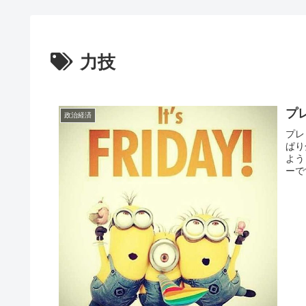
力技
プ
政治経済
プレ
ぱり
よう
ーで