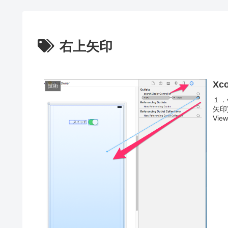
右上矢印
Xc
技術
１．v
矢印
Vie