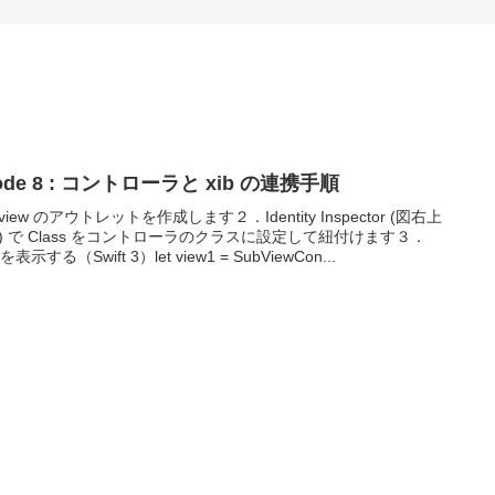
ode 8 : コントローラと xib の連携手順
iew のアウトレットを作成します２．Identity Inspector (図右上
) で Class をコントローラのクラスに設定して紐付けます３．
wを表示する（Swift 3）let view1 = SubViewCon...