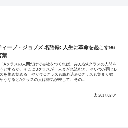
ティーブ・ジョブズ 名語録: 人生に革命を起こす96
言葉
7 「Aクラスの人間だけで会社をつくれば、みんなAクラスの人間を
うとするが、そこにBクラスが一人まぎれ込むと、そいつが同じB
スを集め始める」やがてCクラスも紛れ込みCクラスも集まり始
そうなるとAクラスの人は嫌気が差して、その...
2017.02.04