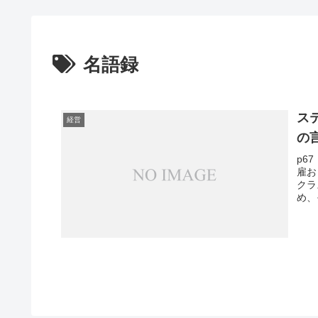
名語録
ス
経営
の
p6
雇お
クラ
め、