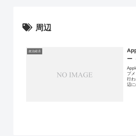
周辺
A
政治経済
ー
Ap
プメ
行わ
辺に