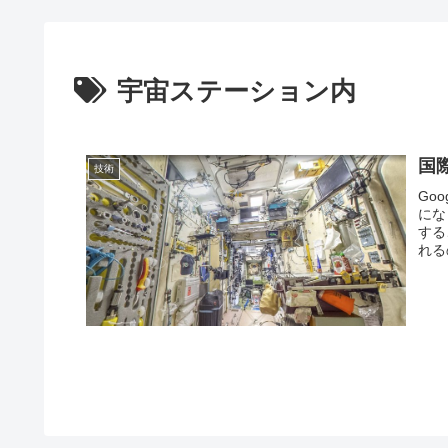
宇宙ステーション内
国
技術
Go
にな
する
れる