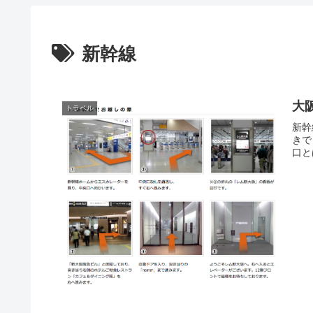
新幹線
大
トラベル
新幹
きで 
口と