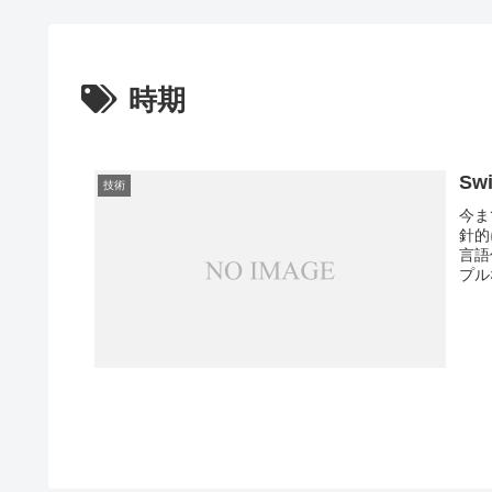
時期
Sw
技術
今ま
針的
言語
プル