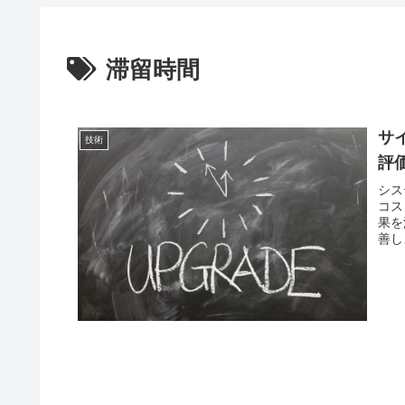
滞留時間
サイ
技術
評
シス
コス
果を
善し