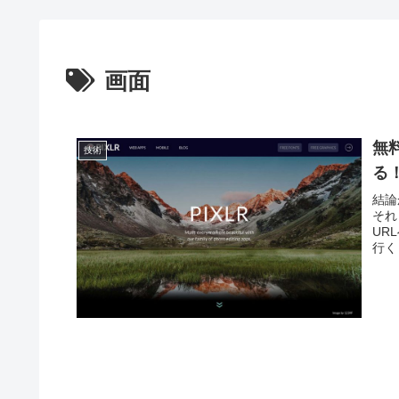
画面
無
技術
る
結論
それ
UR
行く