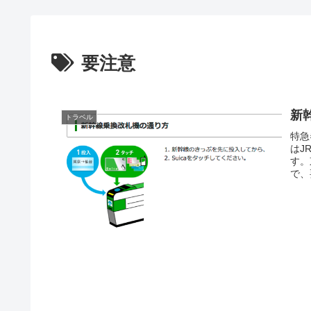
要注意
新幹
トラベル
特急
はJ
す。
で、