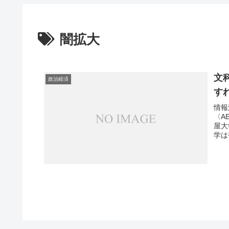
闇拡大
文
政治経済
す
情報
〈A
屋大
学は