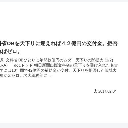
科省OBを天下りに迎えれば４２億円の交付金。拒否
ればゼロ。
源: 文科省OBひとりに年間数億円のムダ 天下りの闇拡大 (1/2)
ERA〉｜dot.ドット 朝日新聞出版文科省の天下りを受け入れた名古
学には10年間で42億円の補助金が交付。天下りを拒否した茨城大
補助金ゼロ。名大総務部に...
2017.02.04