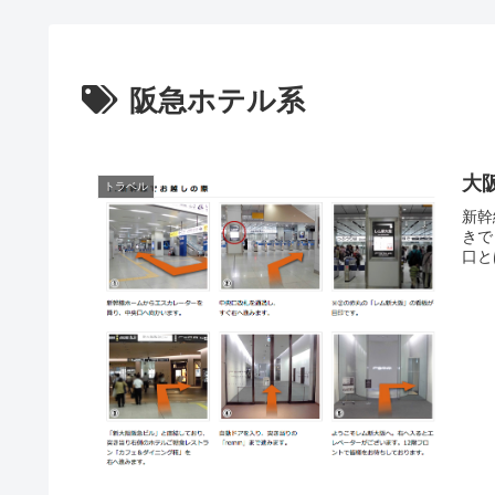
阪急ホテル系
大
トラベル
新幹
きで 
口と