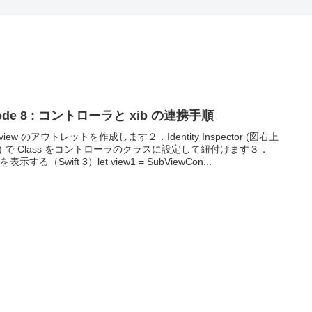
ode 8 : コントローラと xib の連携手順
iew のアウトレットを作成します２．Identity Inspector (図右上
) で Class をコントローラのクラスに設定して紐付けます３．
wを表示する（Swift 3）let view1 = SubViewCon...