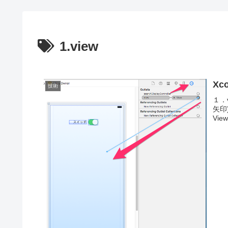
1.view
Xc
技術
１．v
矢印
Vie