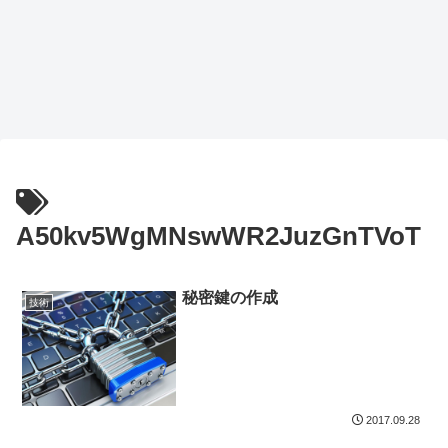
A50kv5WgMNswWR2JuzGnTVoT
秘密鍵の作成
技術
2017.09.28