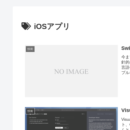
iOSアプリ
Sw
技術
今ま
針的
言語
プル
Vis
技術
Vi
ト、
んと