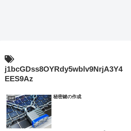
j1bcGDss8OYRdy5wblv9NrjA3Y4
EES9Az
秘密鍵の作成
技術