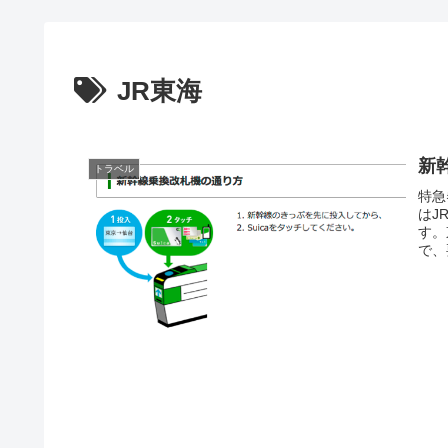
JR東海
新幹
トラベル
特急
はJ
す。
で、