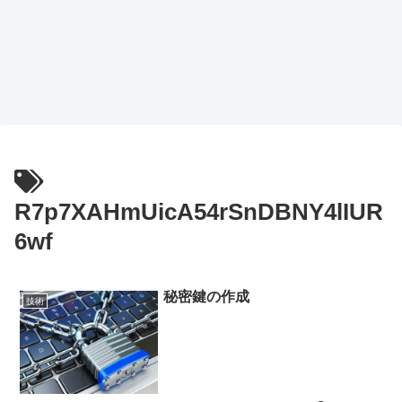
R7p7XAHmUicA54rSnDBNY4lIUR
6wf
秘密鍵の作成
技術