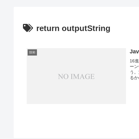
return outputString
Ja
技術
16
ーン
う。
るかの