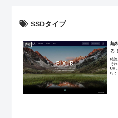
SSDタイプ
無
技術
る
結論
それ
UR
行く