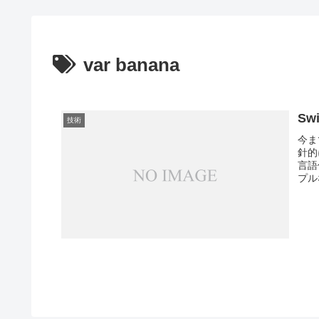
var banana
Sw
技術
今ま
針的
言語
プル