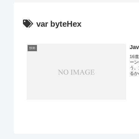
var byteHex
Ja
技術
16
ーン
う。
るかの