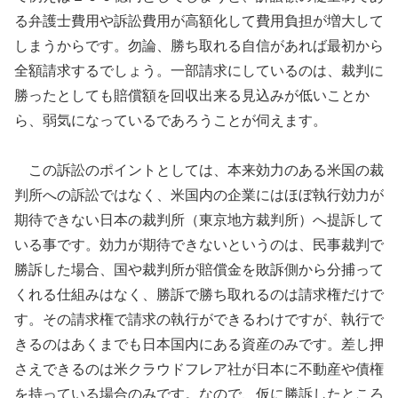
る弁護士費用や訴訟費用が高額化して費用負担が増大して
しまうからです。勿論、勝ち取れる自信があれば最初から
全額請求するでしょう。一部請求にしているのは、裁判に
勝ったとしても賠償額を回収出来る見込みが低いことか
ら、弱気になっているであろうことが伺えます。
この訴訟のポイントとしては、本来効力のある米国の裁
判所への訴訟ではなく、米国内の企業にはほぼ執行効力が
期待できない日本の裁判所（東京地方裁判所）へ提訴して
いる事です。効力が期待できないというのは、民事裁判で
勝訴した場合、国や裁判所が賠償金を敗訴側から分捕って
くれる仕組みはなく、勝訴で勝ち取れるのは請求権だけで
す。その請求権で請求の執行ができるわけですが、執行で
きるのはあくまでも日本国内にある資産のみです。差し押
さえできるのは米クラウドフレア社が日本に不動産や債権
を持っている場合のみです。なので、仮に勝訴したところ