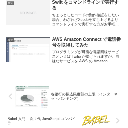
ータファイルにのみ全情報があるのです
Swift をコマンドラインで実行す
技術
から...
る
ちょっとしたコードの動作検証をしたい
場合、わざわざXcodeを立ち上げるより
コマンドラインで実行する方がお手軽で
す。例えば、foo.swift というファイルに
コードを書いた場合、以下のコマンドで
実行できます。ソースファイルには
AWS Amazon Connect で電話番
技術
impor...
号を取得してみた
プログラミングが可能な電話回線サービ
スといえば Twilio が挙げられますが、同
様なサービスを AWS の Amazon
Connect でも提供しています。では
Amazon Connect とはなにか？ですが公
式ページのリンクを貼りま...
各銀行の振込限度額の上限（インターネ
ットバンキング）
Babel 入門 – 次世代 JavaScript コンパイ
ラ