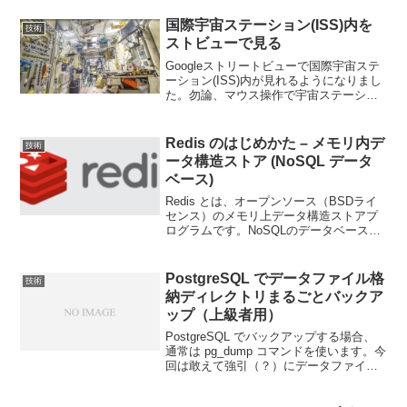
込できる銀行もありました。三井住友銀
行：１，０００万円三菱ＵＦＪ銀行：
国際宇宙ステーション(ISS)内を
技術
１，０００万円みずほ銀行：...
ストビューで見る
Googleストリートビューで国際宇宙ステ
ーション(ISS)内が見れるようになりまし
た。勿論、マウス操作で宇宙ステーショ
ン内を自由に移動することができます。
一般の人が滅多に入る機会の無いISSの内
部を見れるのは嬉しいですね。リンクは
Redis のはじめかた – メモリ内デ
技術
こちらか...
ータ構造ストア (NoSQL データ
ベース)
Redis とは、オープンソース（BSDライ
センス）のメモリ上データ構造ストアプ
ログラムです。NoSQLのデータベース、
キャッシュ、メッセージブローカーとし
て使用することができます。Redis で
は、文字列、ハッシュ、リスト、セッ
PostgreSQL でデータファイル格
技術
ト、レンジ...
納ディレクトリまるごとバックア
ップ（上級者用）
PostgreSQL でバックアップする場合、
通常は pg_dump コマンドを使います。今
回は敢えて強引（？）にデータファイル
ごと根こそぎバックアップする方法をや
ってみます。そもそもデータベースはデ