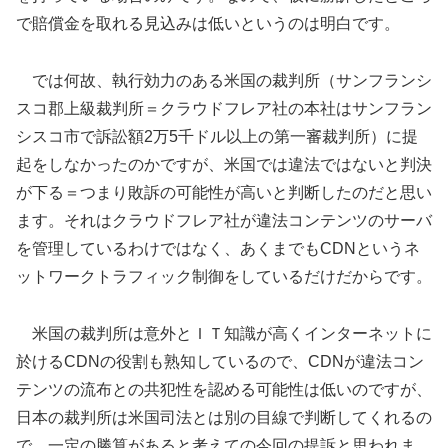
で賠償金を取れる見込みは低いというのは明白です。
では何故、執行効力のある米国の裁判所（サンフランシ
スコ郡上級裁判所＝クラウドフレア社の本社はサンフラン
シスコ市で訴訟額2万5千ドル以上の第一審裁判所）に提
起をしなかったのかですが、米国では違法ではないと判決
が下る＝つまり敗訴の可能性が高いと判断したのだと思い
ます。それはクラウドフレア社が違法コンテンツのサーバ
を管理しているわけではなく、あくまでもCDNというネ
ットワークトラフィック制御をしているだけだからです。
米国の裁判所は意外とＩＴ知識が高くインターネットに
於けるCDNの役割も熟知しているので、CDNが違法コン
テンツの流布との共犯性を認める可能性は低いのですが、
日本の裁判所は米国司法とは別の目線で判断してくれるの
で、一定の勝算があると考えての今回の提訴と思われま