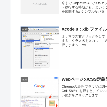
今まで Objective-C で 
へ移行する時期かも。というこ
を展開する// シンプルなパタ..
Xcode 8：xib ファ
技術
１．マウス右クリックをして「New
す３．クラス名を入力し、「Also 
択します５．sw...
WebページのCSS定
技術
Chromeの場合 ブラウザに調べた
Ctrl+Shift+I を押す
い箇所をクリックします...