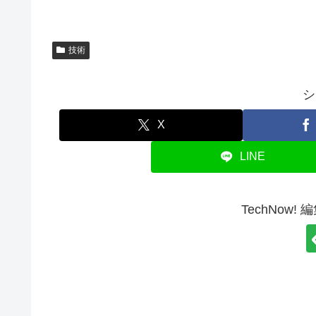
技術
シ
X
LINE
TechNow