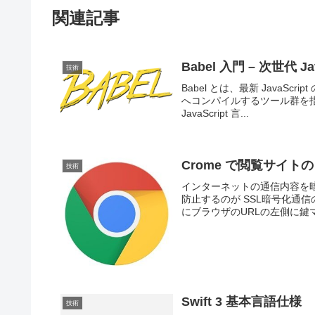
関連記事
Babel 入門 – 次世代 J
技術
Babel とは、最新 JavaSc
へコンパイルするツール群を指し
JavaScript 言...
Crome で閲覧サイト
技術
インターネットの通信内容を
防止するのが SSL暗号化通
にブラウザのURLの左側に鍵マ
Swift 3 基本言語仕様
技術