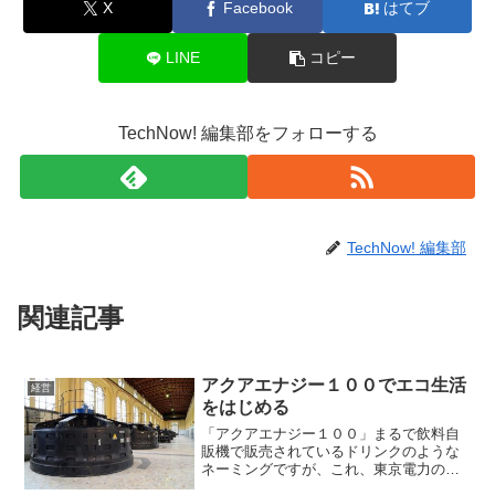
X
Facebook
はてブ
LINE
コピー
TechNow! 編集部をフォローする
TechNow! 編集部
関連記事
アクアエナジー１００でエコ生活
経営
をはじめる
「アクアエナジー１００」まるで飲料自
販機で販売されているドリンクのような
ネーミングですが、これ、東京電力の新
サービスです。従来の電気は、原子力・