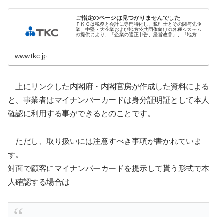
ご指定のページは見つかりませんでした
ＴＫＣは税務と会計に専門特化し、税理士とその関与先企
業、中堅・大企業および地方公共団体向けの各種システム
の提供により、「企業の適正申告、経営改善」、「地方公
共団体の行政効率の向上」をご支援しています。
www.tkc.jp
上にリンクした内閣府・内閣官房が作成した資料による
と、事業者はマイナンバーカードは身分証明証として本人
確認に利用する事ができるとのことです。
ただし、取り扱いには注意すべき事項が書かれていま
す。
対面で顧客にマイナンバーカードを提示して貰う形式で本
人確認する場合は