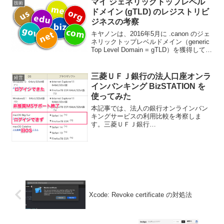
マイ ジェネリックトップレベル
技術
には「定時決定（算定基礎...
ドメイン (gTLD) のレジストリビ
ジネスの考察
キヤノンは、2016年5月に .canon のジェ
ネリックトップレベルドメイン（generic
Top Level Domain = gTLD）を獲得して、
オフィシャルサイトに を使用開始しまし
た。gTLD を獲得すれば、 abc.cano...
三菱ＵＦＪ銀行の法人口座オンラ
経営
インバンキング BizSTATION を
使ってみた
本記事では、法人の銀行オンラインバン
キングサービスの利用比較を考察しま
す。三菱ＵＦＪ銀行
BizSTATIONBizSTATION という名称で法
人用のオンラインバンキングサービスを
提供しています。動作環境とされている
のは以下の通りですが、...
Xcode: Revoke certificate の対処法