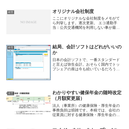
火力・水力などの発電がミックスされて
家庭や会社へ配電されているわけです
オリジナル会社制度
が、この新サービスは、水力...
経営
ここにオリジナルな会社制度をメモがて
ら列挙します。逐次更新。 エコ通勤手
当：公共交通機関を利用しない事が最善
のエコ通勤。ラッシュで混雑した電車に
乗って朝から疲弊するのは無駄。会社と
しては徒歩や自転車での通勤を推奨すべ
き。自転車通勤時の万が一...
結局、会計ソフトはどれがいいの
経営
か
日本の会計ソフトで、一番スタンダード
と言えば弥生会計。おそらく国内でトッ
プシェアの座は今も続いているだろう。
私も昔から使っていたが、とある用事が
あって電話サポートに連絡したところ、
担当者を転送されまくり、そして担当者
が電話を代わる度に、お客...
わかりやすい健保年金の随時改定
経営
（月額変更届）
法人（事業所）の健康保険・厚生年金の
事務負担は煩雑です。本稿では、会社の
従業員に対する健康保険・厚生年金の保
険料改定についてまとめてみました。ま
ず、健保年金保険料の改定は大きく分け
て定時と随時の二種類があります。正式