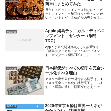
株...
簡単にまとめてみた
果たしてビットコインとは何なのか？ビ
ットコインという単語は今や殆どの人が
知っていますが、具体的な内容を知る人
はまだまだ少数です。そこで、本稿では
初心者向けにビットコインは何なのかを
簡潔に箇条書きにしてみました。 ビット
Apple 綱島テクニカル・ディベロ
政治経済
コインのシステムにセン...
ップメント・センター（綱島
TDC）
Apple が研究開発拠点として設置する
「綱島テクニカル・ディベロップメン
ト・センター（綱島TDC）」。ここでは
人工知能関連の研究も行われる。立地は
慶應義塾大学 日吉キャンパス 近くの場
所。この周辺にはこれから外国人研究者
日本郵便がすべての切手を完全シ
政治経済
が多く住むことに...
ール化すべき理由
アメリカ郵便公社の発行する切手は、１
００％完全シール化に移行完了していま
す。上写真の通り、額面がたとえ１セン
ト切手（約１円切手）であってもです。
一方で、日本郵便はいまだに一部の特殊
切手しかシール化していません。勿論、
印刷コストの問題もあるで...
2020年東京五輪は世界一カネが
政治経済
かからない。猪瀬直樹