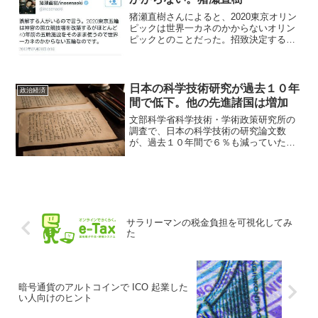
猪瀬直樹さんによると、2020東京オリン
ピックは世界一カネのかからないオリン
ピックとのことだった。招致決定するま
でのキャンペーン中の話。
日本の科学技術研究が過去１０年
政治経済
間で低下。他の先進諸国は増加
文部科学省科学技術・学術政策研究所の
調査で、日本の科学技術の研究論文数
が、過去１０年間で６％も減っていたこ
とが明らかとなった。 論文数が減少し
たのは欧米などの主要国の中では日本だ
け。日本の科学技術分野の発展が鈍化し
ていることが浮き彫りになっ...
サラリーマンの税金負担を可視化してみ
た
暗号通貨のアルトコインで ICO 起業した
い人向けのヒント