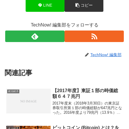
LINE
コピー
TechNow! 編集部をフォローする
TechNow! 編集部
関連記事
【2017年度】東証１部の時価総
政治経済
額６４７兆円
2017年度末（2018年3月30日）の東京証
券取引所第１部の時価総額が647兆円とな
った。2016年度より79兆円（13.9％）増
で年度末として最高を更新。日本の株式
市場の時価総額は、バブル期を超え過去
最高だったようですが、一方、米国の
ビットコイン (Bitcoin) とは？を
政治経済