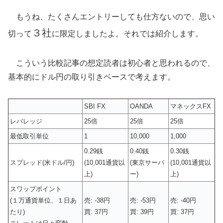
もうね、たくさんエントリーしても仕方ないので、思い
３社
切って
に限定しましたよ。それでは紹介します。
こういう比較記事の想定読者は初心者と思われるので、
基本的にドル円の取り引きベースで考えます。
SBI FX
OANDA
マネックスFX
レバレッジ
25倍
25倍
25倍
最低取引単位
1
10,000
1,000
0.29銭
0.40銭
0.30銭
スプレッド(米ドル/円)
(10,001通貨以
(東京サーバ
(10,001通貨以
上)
ー)
上)
スワップポイント
(１万通貨単位、１日あ
売: -38円
売: -53円
売: -40円
たり)
買: 37円
買: 39円
買: 37円