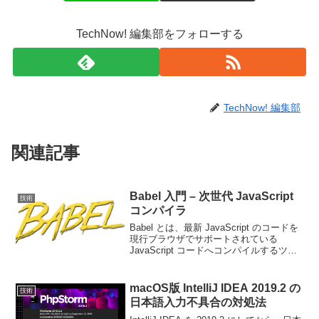
TechNow! 編集部をフォローする
TechNow! 編集部
関連記事
Babel 入門 – 次世代 JavaScript
技術
コンパイラ
Babel とは、最新 JavaScript のコードを
現行ブラウザでサポートされている
JavaScript コードへコンパイルするツー
ル群を指します。JavaScript 言語仕様は
今でも常に進化し続けています。
JavaScript 言...
macOS版 IntelliJ IDEA 2019.2 の
技術
日本語入力不具合の対処法