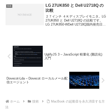
シンプルなパタ...
LG 27UK850 と Dell U2718Q の
技術
比較
２７インチ ４Ｋディスプレイモニタ。LG
27UK850 と Dell U2718Q の比較です。
LG 27UK850-WDell U2718Q国内発売日
2018.2.142017.7.14実売価格（2018.06.21
現在/Amazon/...
UglifyJS 3 – JavaScript 軽量化 (難読化)
入門
Dovecot-Lda – Dovecot ローカルメール配
信エージェント
ホーム
技術
MacBook の起動音を永久消音する方
法