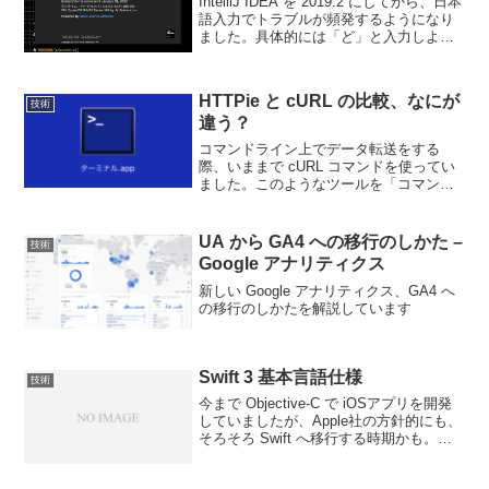
IntelliJ IDEA を 2019.2 にしてから、日本
語入力でトラブルが頻発するようになり
ました。具体的には「ど」と入力しよう
とすると、ローマ字入力では do とタイプ
しないといけないのですが、d をタイプ
した瞬間に変換が勝手に確定...
HTTPie と cURL の比較、なにが
技術
違う？
コマンドライン上でデータ転送をする
際、いままで cURL コマンドを使ってい
ました。このようなツールを「コマンド
ラインHTTPクライアント」と言います
が、最近、cURL と似たように使うこと
ができる HTTPie コマンドが注目されて
UA から GA4 への移行のしかた –
技術
います...
Google アナリティクス
新しい Google アナリティクス、GA4 へ
の移行のしかたを解説しています
Swift 3 基本言語仕様
技術
今まで Objective-C で iOSアプリを開発
していましたが、Apple社の方針的にも、
そろそろ Swift へ移行する時期かも。と
いうことで、Swift 言語仕様のメモをここ
に綴ります。文字列中に変数を展開する//