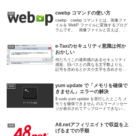
cwebp コマンドの使い方
技術
cwebp cwebp コマンドとは、画像ファ
イルを WebP ファイルに変換するプログ
ラムです。 画像ファイルと言えば、現
在最もスタンダードなのが JPEG (ジェイ
ペグ) 形式です。JPEGが登場するまでは
BMP形式（Windows b...
e-Taxのセキュリティ意識は何か
技術
おかしい
何だろうこの違和感のあるセキュリティ
感覚。旧パスとの異なる文字数よりも、
記号を含めるとか大小文字を含めさせる
方が強度が強いのに。情報セキュリティ
の知識が低いエンジニアがシステム設計
したことがバレバレなのですが。イータ
yum update で「メモリを確保で
技術
ックスシステムは、これだ...
きません」エラーの解決
$ sudo yum update を実行したところ メ
モリを確保できません のエラーメッセー
ジが表示されてアップロードできない現
象の解消方法を説明します。なお英語表
示の場合は Cannot allocate memoryとな
ります。内容は...
A8.netアフィリエイトで収益を上
技術
げるまでの手順