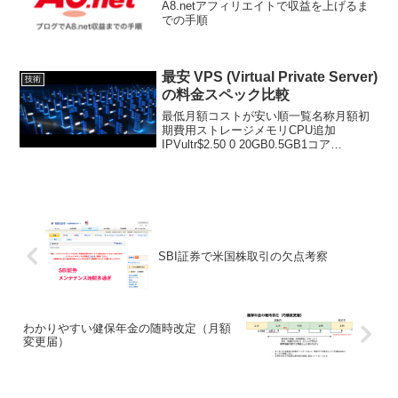
A8.netアフィリエイトで収益を上げるま
での手順
最安 VPS (Virtual Private Server)
技術
の料金スペック比較
最低月額コストが安い順一覧名称月額初
期費用ストレージメモリCPU追加
IPVultr$2.50 0 20GB0.5GB1コア
$2.00Linode $5.00 0 20GB1.0GB1コア
$1.00DigitalOcean $5.00 0 ...
SBI証券で米国株取引の欠点考察
わかりやすい健保年金の随時改定（月額
変更届）