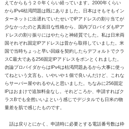
えてからもう２０年くらい経っています。2000年くらい
からIPv4枯渇問題は既にありました。日本はそもそもイン
ターネットに出遅れていたせいでIPアドレスの割り当てが
少なかったのと真面目な性格から、国内プロバイダもIPア
ドレスの割り振りにはやたらと神経質でした。私は日米両
国それぞれ固定IPアドレスは昔から取得していました。米
国で当時ちょっと早い回線を契約したらデフォルトでクラ
スC最大である256固定IPアドレスをポンとくれました。
勿論プロバイダからはIPv4は枯渇問題あるから大事に使っ
てねという文言も。いやいや１個で良いんだけど、これな
らサーバー屋やれるやんと思いました。ちなみに256固定
IPはおまけで追加料金なし。それどころか、申請すればク
ラスBでも全然いいよという感じでデジタルでも日米の物
量差を肌で感じたものです。
話は戻りとにかく、申請時に必要とする電話番号数は枠