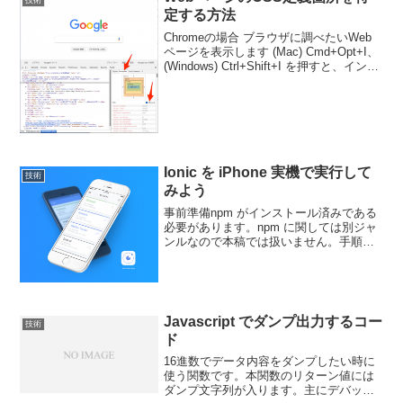
定する方法
Chromeの場合 ブラウザに調べたいWeb
ページを表示します (Mac) Cmd+Opt+I、
(Windows) Ctrl+Shift+I を押すと、インス
ペクタウィンドウが開きます 画面左下の
ソースコード上で調べたい箇所をクリッ
クします...
Ionic を iPhone 実機で実行して
技術
みよう
事前準備npm がインストール済みである
必要があります。npm に関しては別ジャ
ンルなので本稿では扱いません。手順
１．Cordova をインストールします$
sudo npm install -g cordova２．Ionic を
インストー...
Javascript でダンプ出力するコー
技術
ド
16進数でデータ内容をダンプしたい時に
使う関数です。本関数のリターン値には
ダンプ文字列が入ります。主にデバッグ