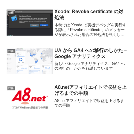
用途となるでしょう。第一引数はデー
タ。第二引数は先頭から何バイトを出力
対象とするかの指定です。function
Xcode: Revoke certificate の対
技術
hexDump(d...
処法
本稿では Xcode で実機デバッグを実行す
る際に「Revoke certificate」のメッセー
ジが表示された場合の対処法を説明しま
す。状況ですが、下図のメッセージが表
示されます。Revoke certificateYour
accou...
UA から GA4 への移行のしかた –
技術
Google アナリティクス
新しい Google アナリティクス、GA4 へ
の移行のしかたを解説しています
A8.netアフィリエイトで収益を上
技術
げるまでの手順
A8.netアフィリエイトで収益を上げるま
での手順