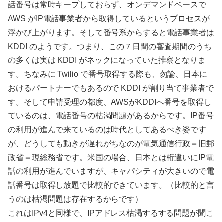
話番号は常時キープしておらず、オンデマンドベースで
AWS がIP電話事業者から取得しているというプロセスが
浮かび上がります。そして番号系からすると電話事業者は
KDDI のようです。つまり、この７日間の審査期間のうち
の多くは実は KDDI がネックになっていた推察となりま
す。ちなみに Twilio で番号取得する際も、勿論、日本に
おけるパートナーでもあるので KDDI が割り当て事業者で
す。そして申請受理の都度、AWSがKDDIへ番号を取得し
ているのは、電話番号の枯渇問題があるからです。IP番号
の利用が進んで来ているのは時代としてあるべき姿です
が、どうしても動きが遅れがちなのが電気通信行政＝旧郵
政省＝現総務省です。米国の場合、日本とは桁違いにIP電
話の利用が進んでいますが、キャパシティが大きいので電
話番号は取得し放題で比較的できています。（比較的と言
うのは枯渇問題は存在するからです）
これはIPv4と同様で、IPアドレス枯渇するする問題が聞こ