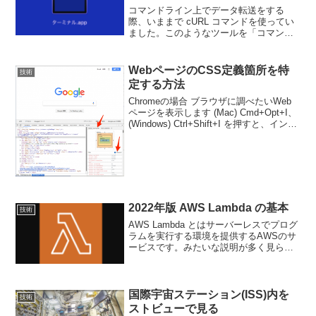
コマンドライン上でデータ転送をする
際、いままで cURL コマンドを使ってい
ました。このようなツールを「コマンド
ラインHTTPクライアント」と言います
が、最近、cURL と似たように使うこと
ができる HTTPie コマンドが注目されて
WebページのCSS定義箇所を特
技術
います...
定する方法
Chromeの場合 ブラウザに調べたいWeb
ページを表示します (Mac) Cmd+Opt+I、
(Windows) Ctrl+Shift+I を押すと、インス
ペクタウィンドウが開きます 画面左下の
ソースコード上で調べたい箇所をクリッ
クします...
2022年版 AWS Lambda の基本
技術
AWS Lambda とはサーバーレスでプログ
ラムを実行する環境を提供するAWSのサ
ービスです。みたいな説明が多く見られ
ますが、そもそもサーバレスってAWSそ
のものがサーバなのでサーバレスって表
現は戸惑うと思います。米アマゾン社公
式の「AW...
国際宇宙ステーション(ISS)内を
技術
ストビューで見る