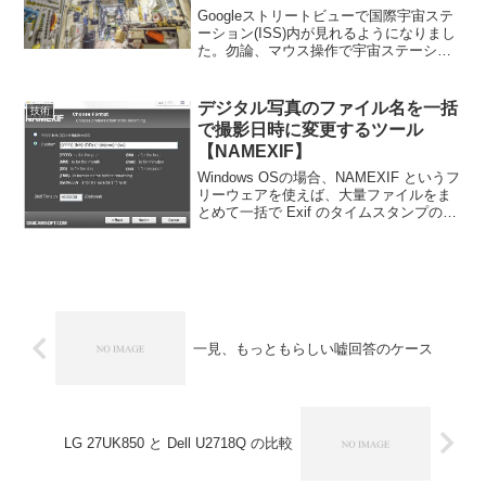
Googleストリートビューで国際宇宙ステ
ーション(ISS)内が見れるようになりまし
た。勿論、マウス操作で宇宙ステーショ
ン内を自由に移動することができます。
一般の人が滅多に入る機会の無いISSの内
部を見れるのは嬉しいですね。リンクは
デジタル写真のファイル名を一括
技術
こちらか...
で撮影日時に変更するツール
【NAMEXIF】
Windows OSの場合、NAMEXIF というフ
リーウェアを使えば、大量ファイルをま
とめて一括で Exif のタイムスタンプの日
時に変更する事ができます。
一見、もっともらしい嘘回答のケース
LG 27UK850 と Dell U2718Q の比較