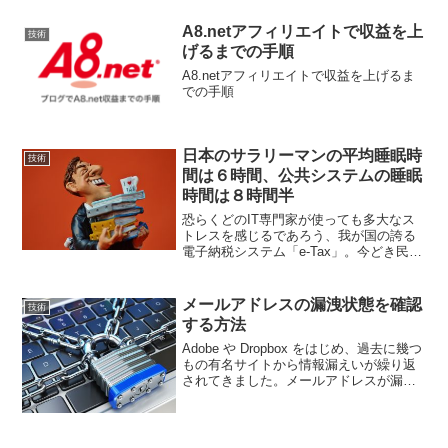
A8.netアフィリエイトで収益を上
技術
げるまでの手順
A8.netアフィリエイトで収益を上げるま
での手順
日本のサラリーマンの平均睡眠時
技術
間は６時間、公共システムの睡眠
時間は８時間半
恐らくどのIT専門家が使っても多大なス
トレスを感じるであろう、我が国の誇る
電子納税システム「e-Tax」。今どき民間
企業のシステムであれば、24時間365日ノ
ンストップ稼働が当たり前という時代。
筆者の経験ではインターネットの前世
メールアドレスの漏洩状態を確認
技術
代、クライア...
する方法
Adobe や Dropbox をはじめ、過去に幾つ
もの有名サイトから情報漏えいが繰り返
されてきました。メールアドレスが漏れ
ればスパムメールが送られてきます。ス
パムメールは、違法ドラッグの販売や詐
欺メール、ウイルスを仕込んで来るな
ど、悪質な...