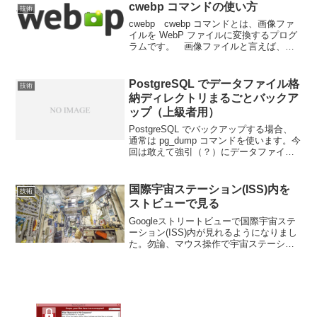
cwebp コマンドの使い方
技術
cwebp cwebp コマンドとは、画像ファ
イルを WebP ファイルに変換するプログ
ラムです。 画像ファイルと言えば、現
在最もスタンダードなのが JPEG (ジェイ
ペグ) 形式です。JPEGが登場するまでは
BMP形式（Windows b...
PostgreSQL でデータファイル格
技術
納ディレクトリまるごとバックア
ップ（上級者用）
PostgreSQL でバックアップする場合、
通常は pg_dump コマンドを使います。今
回は敢えて強引（？）にデータファイル
ごと根こそぎバックアップする方法をや
ってみます。そもそもデータベースはデ
ータファイルにのみ全情報があるのです
国際宇宙ステーション(ISS)内を
技術
から...
ストビューで見る
Googleストリートビューで国際宇宙ステ
ーション(ISS)内が見れるようになりまし
た。勿論、マウス操作で宇宙ステーショ
ン内を自由に移動することができます。
一般の人が滅多に入る機会の無いISSの内
部を見れるのは嬉しいですね。リンクは
こちらか...