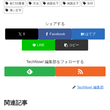
各CSS要素
方法
画面右下
画面左下
矢印
薄い文字
シェアする
X
Facebook
はてブ
LINE
コピー
TechNow! 編集部をフォローする
TechNow! 編集部
関連記事