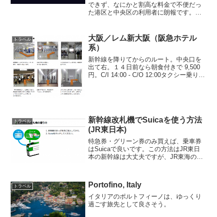
できず、なにかと割高な料金で不便だっ
た港区と中央区の利用者に朗報です。
UBERが羽田空港定額サービスを開始し
ました！港区なら6,100〜7,300円、中央
区なら6,800円で利用できます。普通にタ
大阪／レム新大阪（阪急ホテル
トラベル
クシー利...
系）
新幹線を降りてからのルート。中央口を
出て右。１４日前なら朝食付きで 9,500
円。C/I 14:00 - C/O 12:00タクシー乗り場
はホテルのある北口とは逆の南口にあ
る。
新幹線改札機でSuicaを使う方法
トラベル
(JR東日本)
特急券・グリーン券のみ買えば、乗車券
はSuicaで良いです。この方法はJR東日
本の新幹線は大丈夫ですが、JR東海の新
幹線では不可能です。東海道新幹線を利
用する場合は、必ず乗車券を買う必要が
あるので、要注意です（2017年10月実験
Portofino, Italy
トラベル
済）
イタリアのポルトフィーノは、ゆっくり
過ごす旅先として良さそう。