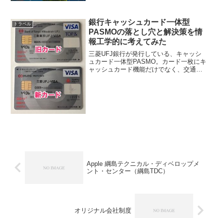
銀行キャッシュカード一体型
トラベル
PASMOの落とし穴と解決策を情
報工学的に考えてみた
三菱UFJ銀行が発行している、キャッシ
ュカード一体型PASMO。カード一枚にキ
ャッシュカード機能だけでなく、交通系
ICカードのPASMO（パスモ）も付いて便
利！というシロモノです。がしかし！と
んだ落とし穴が潜んでいました。最初に
使っていたま...
Apple 綱島テクニカル・ディベロップメ
ント・センター（綱島TDC）
オリジナル会社制度