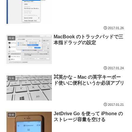
2017.01.26
MacBook のトラックパッドで三
技術
本指ドラッグの設定
2017.01.24
⌘英かな – Mac の英字キーボー
技術
ド使いに便利というか必須アプリ
2017.01.21
JetDrive Go を使って iPhone の
技術
ストレージ容量を空ける