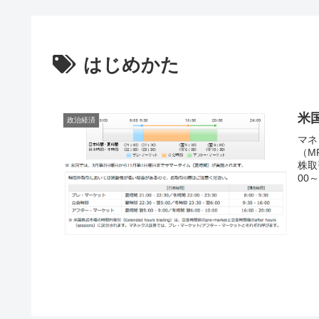
はじめかた
米
政治経済
マネ
（M
株取
00