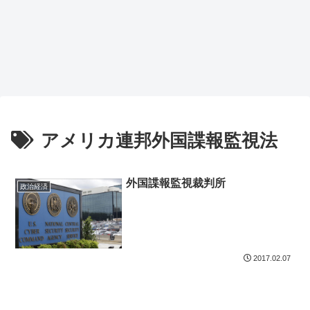
アメリカ連邦外国諜報監視法
外国諜報監視裁判所
政治経済
2017.02.07