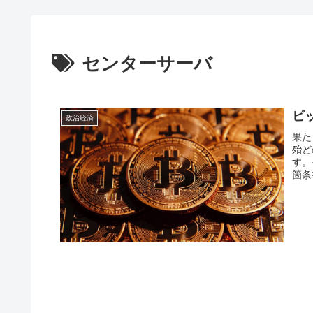
センターサーバ
ビッ
政治経済
果た
殆ど
す。
箇条