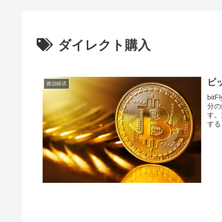
ダイレクト購入
ビ
政治経済
bi
分の
す。
する