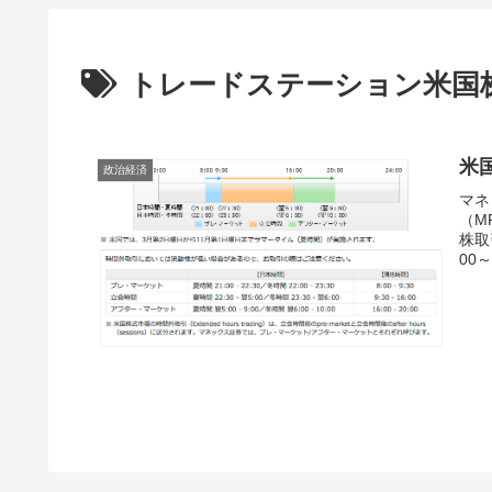
トレードステーション米国
米
政治経済
マネ
（M
株取
00