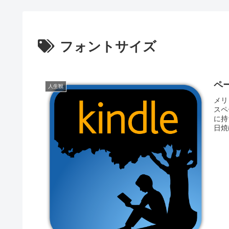
フォントサイズ
ペ
人生観
メリ
スペ
に持
日焼