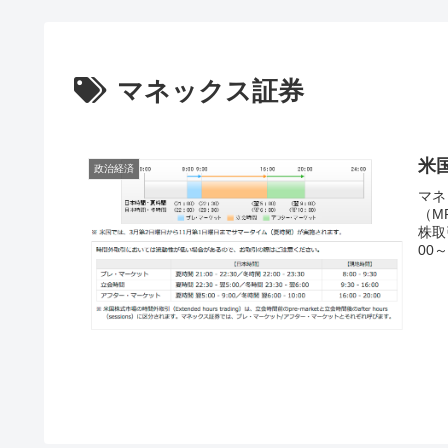
マネックス証券
米
政治経済
マネ
（M
株取
00