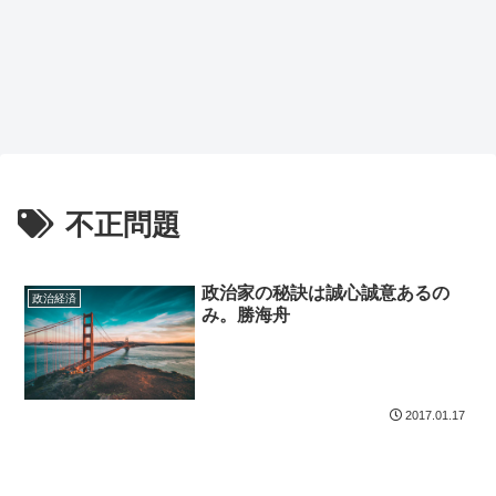
不正問題
政治家の秘訣は誠心誠意あるの
政治経済
み。勝海舟
2017.01.17