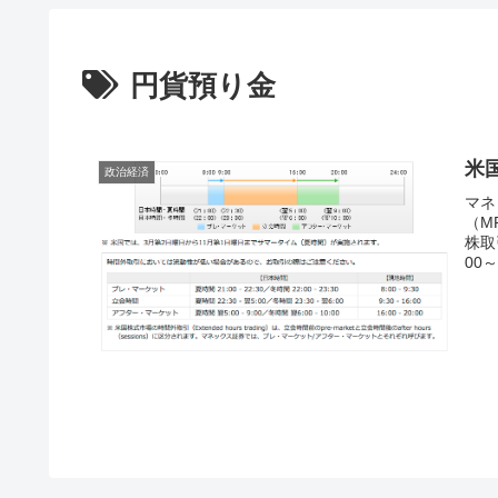
円貨預り金
米
政治経済
マネ
（M
株取
00